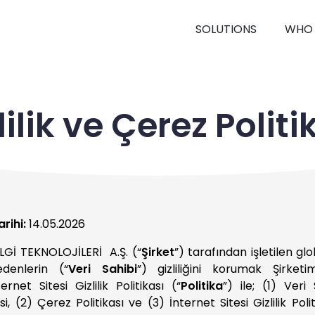
SOLUTIONS
WHO 
lilik ve Çerez Politi
rihi:
14.05.2026
Gİ TEKNOLOJİLERİ A.Ş. (“
Şirket
”) tarafından işletilen gl
edenlerin (“
Veri Sahibi
”) gizliliğini korumak Şirket
ternet Sitesi Gizlilik Politikası (“
Politika
”) ile; (1) Veri 
si, (2) Çerez Politikası ve (3) İnternet Sitesi Gizlilik Poli