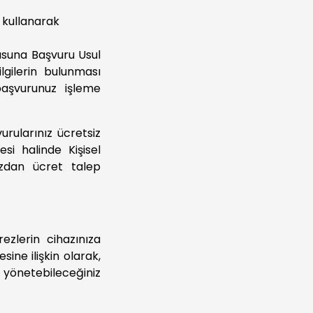
i kullanarak
usuna Başvuru Usul
lgilerin bulunması
başvurunuz işleme
rularınız ücretsiz
si halinde Kişisel
ızdan ücret talep
ezlerin cihazınıza
sine ilişkin olarak,
 yönetebileceğiniz