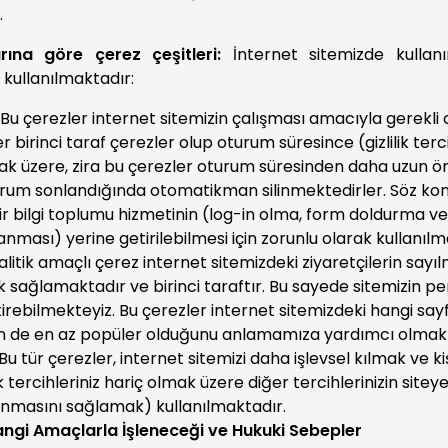
.
ına göre çerez çeşitleri:
İnternet sitemizde kulla
 kullanılmaktadır:
Bu çerezler internet sitemizin çalışması amacıyla gerekli o
 birinci taraf çerezler olup oturum süresince (gizlilik terci
ak üzere, zira bu çerezler oturum süresinden daha uzun öm
urum sonlandığında otomatikman silinmektedirler. Söz kon
r bilgi toplumu hizmetinin (log-in olma, form doldurma ve g
lanması) yerine getirilebilmesi için zorunlu olarak kullanıl
itik amaçlı çerez internet sitemizdeki ziyaretçilerin sayıl
 sağlamaktadır ve birinci taraftır. Bu sayede sitemizin p
tirebilmekteyiz. Bu çerezler internet sitemizdeki hangi say
nin de en az popüler olduğunu anlamamıza yardımcı olmakt
Bu tür çerezler, internet sitemizi daha işlevsel kılmak ve ki
ik tercihleriniz hariç olmak üzere diğer tercihlerinizin sitey
lanmasını sağlamak) kullanılmaktadır.
 Hangi Amaçlarla İşleneceği ve Hukuki Sebepler