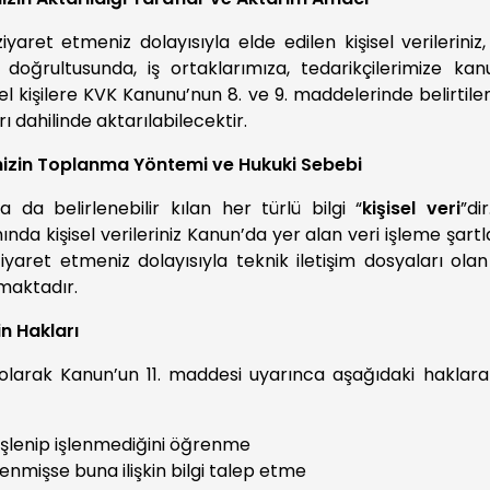
iyaret etmeniz dolayısıyla elde edilen kişisel verileriniz, k
doğrultusunda, iş ortaklarımıza, tedarikçilerimize ka
l kişilere KVK Kanunu’nun 8. ve 9. maddelerinde belirtilen 
ı dahilinde aktarılabilecektir.
erinizin Toplanma Yöntemi ve Hukuki Sebebi
 ya da belirlenebilir kılan her türlü bilgi “
kişisel veri
”di
ında kişisel verileriniz Kanun’da yer alan veri işleme şart
ziyaret etmeniz dolayısıyla teknik iletişim dosyaları olan
maktadır.
in Hakları
bi olarak Kanun’un 11. maddesi uyarınca aşağıdaki haklar
in işlenip işlenmediğini öğrenme
işlenmişse buna ilişkin bilgi talep etme