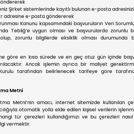
 göndererek
eniz Şirket sistemlerinde kayıtlı bulunan e-posta adresiniz
tr adresine e-posta göndererek
 Korunması Kanunu kapsamındaki başvuruların Veri Soruml
nda Tebliğ’e uygun olması ve başvurularda zorunlu bi
lup, zorunlu bilgilerde eksiklik olması durumunda 
ğine göre en kısa sürede ve en geç otuz gün içinde başvu
rılacaktır. Ancak işlemin ayrıca bir maliyet gerektirme
Kurulu tarafından belirlenecek tarifeye göre tarafın
atma Metni
ma Metni’nin amacı, internet sitemizde kullanılan çer
cılığıyla otomatik yolla elde edilen kişisel verilerin işlenme
angi tür çerezleri kullandığımızı ve bu çerezleri nasıl
lgi vermektir.