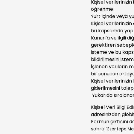
Kişisel verileriniz
öğrenme
Yurt içinde veya yur
Kişisel verileriniz
bu kapsamda yapılan
Kanun’a ve ilgili 
gerektiren sebepler
isteme ve bu kapsam
bildirilmesini iste
İşlenen verilerin 
bir sonucun ortay
Kişisel verilerini
giderilmesini tale
Yukarıda sıralanan 
Kişisel Veri Bilgi 
adresinizden
globi
Formun çıktısını d
sonra “
Esentepe Mah.