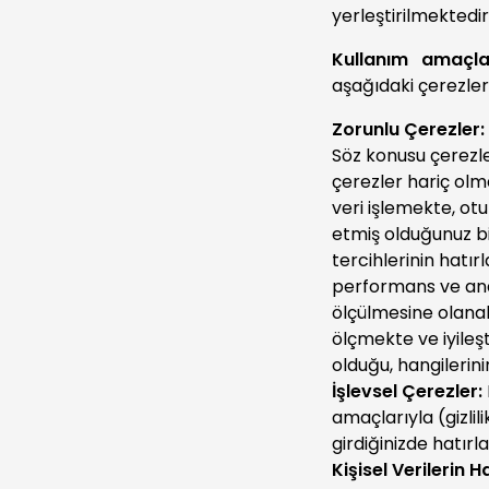
yerleştirilmektedir
Kullanım amaçlar
aşağıdaki çerezler
Zorunlu Çerezler:
Söz konusu çerezler
çerezler hariç olm
veri işlemekte, ot
etmiş olduğunuz bi
tercihlerinin hatır
performans ve anal
ölçülmesine olanak
ölçmekte ve iyileş
olduğu, hangileri
İşlevsel Çerezler:
amaçlarıyla (gizlil
girdiğinizde hatır
Kişisel Verilerin