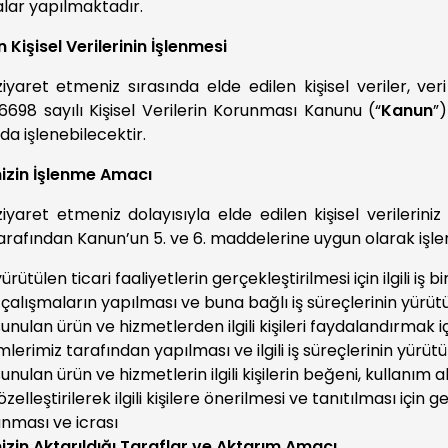
lar yapılmaktadır.
in Kişisel Verilerinin İşlenmesi
ziyaret etmeniz sırasında elde edilen kişisel veriler, ve
6698 sayılı Kişisel Verilerin Korunması Kanunu (“
Kanun
”
a işlenebilecektir.
rinizin İşlenme Amacı
ziyaret etmeniz dolayısıyla elde edilen kişisel verilerini
arafından Kanun’un 5. ve 6. maddelerine uygun olarak işlen
rütülen ticari faaliyetlerin gerçekleştirilmesi için ilgili iş b
 çalışmaların yapılması ve buna bağlı iş süreçlerinin yürüt
unulan ürün ve hizmetlerden ilgili kişileri faydalandırmak iç
imlerimiz tarafından yapılması ve ilgili iş süreçlerinin yürüt
unulan ürün ve hizmetlerin ilgili kişilerin beğeni, kullanım al
zelleştirilerek ilgili kişilere önerilmesi ve tanıtılması için g
anması ve icrası
rinizin Aktarıldığı Taraflar ve Aktarım Amacı