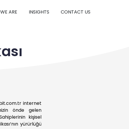
WE ARE
INSIGHTS
CONTACT US
kası
obit.com.tr internet
imizin önde gelen
Sahiplerinin kişisel
tikası’nın yürürlüğü