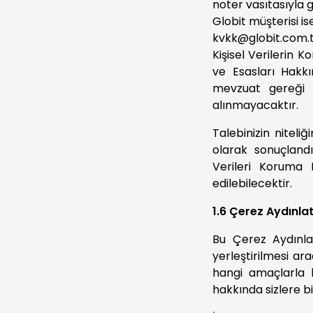
noter vasıtasıyla
Globit müşterisi is
kvkk@globit.com.
Kişisel Verilerin
ve Esasları Hakkı
mevzuat gereği o
alınmayacaktır.
Talebinizin niteli
olarak sonuçlandı
Verileri Koruma 
edilebilecektir.
1.6 Çerez Aydınl
Bu Çerez Aydınlat
yerleştirilmesi ara
hangi amaçlarla h
hakkında sizlere bi