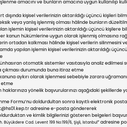
in işlenme amacını ve bunların amacına uygun kullanılıp kul
t dışında kişisel verilerinizin aktarıldığı üçüncü kişileri bil
in eksik veya yanlış işlenmiş olması hâlinde bunların düzelti
 işlemin kişisel verilerinizin aktarıldığı üçüncü kişilere bi
diğer kanun hükümlerine uygun olarak işlenmiş olmasına ra
in ortadan kalkması hâlinde kişisel verilerin silinmesini v
da yapılan işlemin kişisel verilerinizin aktarıldığı üçüncü 
me
münhasıran otomatik sistemler vasıtasıyla analiz edilmesi s
a çıkması durumunda buna itiraz etme
zin kanuna aykırı olarak işlenmesi sebebiyle zarara uğraman
p etme
haklarınıza yönelik başvurularınızı aşağıdaki şekillerde yap
Edinme Formu
‘nu doldurdultan sonra kayıtlı elektronik post
t@hs01.kep.tr
adresine e-posta göndererek
oldurduktan ve kimlik bilgilerinizi gösteren belgeleri başv
” adresine po
 Büyükdere Cad. Levent 199 No:199/6, Şişli, İstanbul