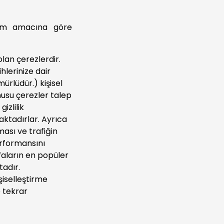
nım amacına göre
lan çerezlerdir.
hlerinize dair
ürlüdür.) kişisel
usu çerezler talep
izlilik
maktadırlar. Ayrıca
ması ve trafiğin
erformansını
faların en popüler
adır.
şiselleştirme
e tekrar