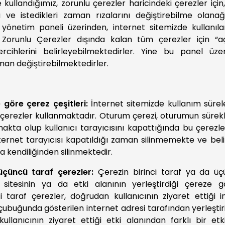
 kullandığımız, zorunlu çerezler haricindeki çerezler için, 
a ve istedikleri zaman rızalarını değiştirebilme olana
 yönetim paneli üzerinden, internet sitemizde kullanılan
Zorunlu Çerezler dışında kalan tüm çerezler için “aç
ercihlerini belirleyebilmektedirler. Yine bu panel üzer
aman değiştirebilmektedirler.
 göre çerez çeşitleri:
İnternet sitemizde kullanım süre
ı çerezler kullanmaktadır. Oturum çerezi, oturumun sürekl
akta olup kullanıcı tarayıcısını kapattığında bu çerezle
nternet tarayıcısı kapatıldığı zaman silinmemekte ve belir
nra kendiliğinden silinmektedir.
üçüncü taraf çerezler:
Çerezin birinci taraf ya da üç
sitesinin ya da etki alanının yerleştirdiği çereze g
i taraf çerezler, doğrudan kullanıcının ziyaret ettiği i
çubuğunda gösterilen internet adresi tarafından yerleşti
ullanıcının ziyaret ettiği etki alanından farklı bir etk