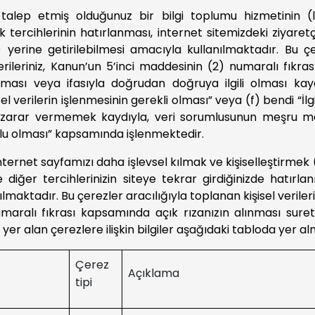
 talep etmiş olduğunuz bir bilgi toplumu hizmetinin 
ik tercihlerinin hatırlanması, internet sitemizdeki ziyaretç
) yerine getirilebilmesi amacıyla kullanılmaktadır. Bu çe
erileriniz, Kanun’un 5’inci maddesinin (2) numaralı fıkras
ması veya ifasıyla doğrudan doğruya ilgili olması kay
sel verilerin işlenmesinin gerekli olması” veya (f) bendi “İlg
 zarar vermemek kaydıyla, veri sorumlusunun meşru men
nlu olması” kapsamında işlenmektedir.
internet sayfamızı daha işlevsel kılmak ve kişiselleştirmek (gi
 diğer tercihlerinizin siteye tekrar girdiğinizde hatırl
lmaktadır. Bu çerezler aracılığıyla toplanan kişisel verileri
maralı fıkrası kapsamında açık rızanızın alınması sureti
yer alan çerezlere ilişkin bilgiler aşağıdaki tabloda yer a
Çerez
Açıklama
tipi