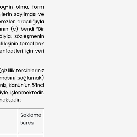
(log-in olma, form
ilerin sayılması ve
rezler aracılığıyla
ının (c) bendi “Bir
dıyla, sözleşmenin
ili kişinin temel hak
faatleri için veri
zlilik tercihleriniz
anmasını sağlamak)
niz, Kanun’un 5’inci
yle işlenmektedir.
lmaktadır:
Saklama
süresi