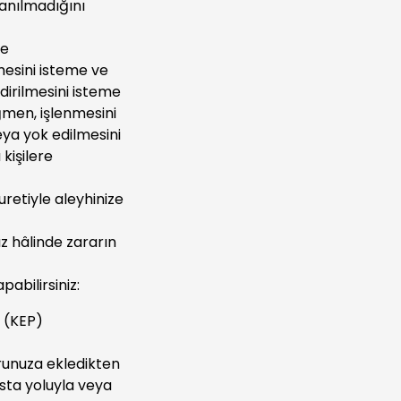
lanılmadığını
me
lmesini isteme ve
ldirilmesini isteme
ğmen, işlenmesini
eya yok edilmesini
kişilere
uretiyle aleyhinize
ız hâlinde zararın
abilirsiniz:
a (KEP)
urunuza ekledikten
sta yoluyla veya