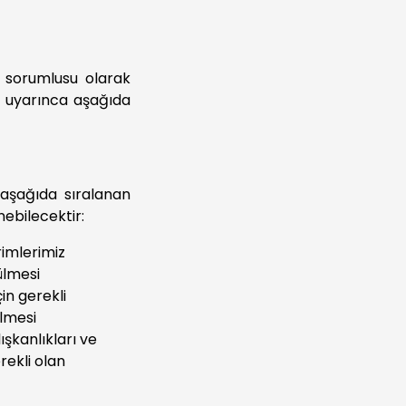
ri sorumlusu olarak
) uyarınca aşağıda
z aşağıda sıralanan
ebilecektir:
irimlerimiz
ülmesi
in gerekli
ülmesi
ışkanlıkları ve
erekli olan